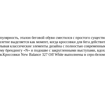
улярность, эталон беговой обуви сместился с простого существо
летие выделяется как момент, когда кроссовки для бега действи
елывая классические элементы дизайна с полностью современным
ому брендингу «N» и подошве с закругленными выступами, вдох
я.Кроссовки New Balance 327 Off White выполнены в серо-белом