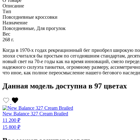
О товаре
Описание
Тип
Повседневные кроссовки
Назначение
Повседневные, Для прогулок
Вес
268 г.
Когда в 1970-х годах рекреационный бег приобрел широкую поп
эпохи считался бы простым по сегодняшним стандартам, десяти
новый свет на 70-е годы как на время инноваций, смело перед
надежного силуэта танкетки, огромному размеру, ассиметричн
что иное, как полное переосмысление нашего бегового наследи
Данная модель доступна в 97 цветах
New Balance 327 Cream Brailed
11 200 ₽
15 800 ₽