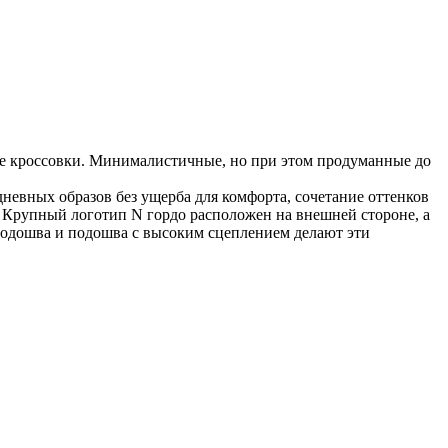
ые кроссовки. Минималистичные, но при этом продуманные до
невных образов без ущерба для комфорта, сочетание оттенков
и. Крупный логотип N гордо расположен на внешней стороне, а
одошва и подошва с высоким сцеплением делают эти
N
1
1