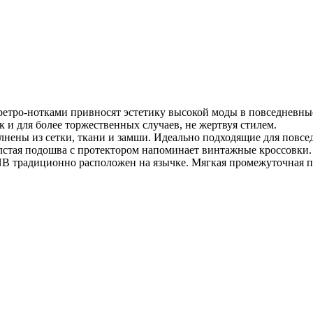
 ретро-нотками привносят эстетику высокой моды в повседневн
к и для более торжественных случаев, не жертвуя стилем.
нены из сетки, ткани и замши. Идеально подходящие для повсед
 толстая подошва с протектором напоминает винтажные кроссовк
B традиционно расположен на язычке. Мягкая промежуточная п