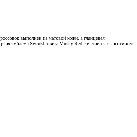
кроссовок выполнен из матовой кожи, а глянцевая
ркая эмблема Swoosh цвета Varsity Red сочетается с логотипом
A
1
2