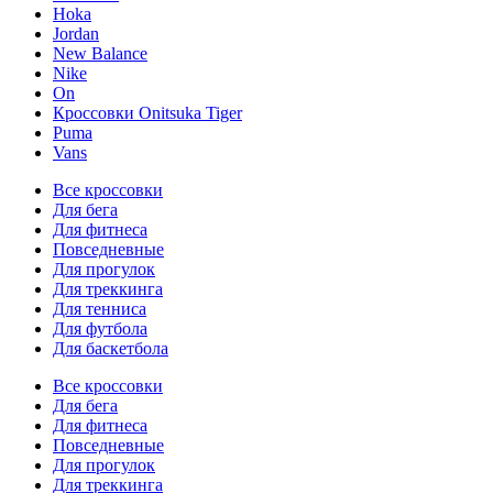
Hoka
Jordan
New Balance
Nike
On
Кроссовки Onitsuka Tiger
Puma
Vans
Все кроссовки
Для бега
Для фитнеса
Повседневные
Для прогулок
Для треккинга
Для тенниса
Для футбола
Для баскетбола
Все кроссовки
Для бега
Для фитнеса
Повседневные
Для прогулок
Для треккинга