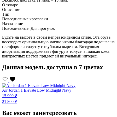
Экспресс доставка
11 июл. – 15 июл.
О товаре
Описание
Тип
Повседневные кроссовки
Назначение
Повседневные, Для прогулок
Будьте на высоте в своем непревзойденном стиле. Эта обувь
воссоздает оригинальную магию иконы благодаря подошве на
платформе и силуэту с глубоким вырезом. Воздушная
амортизация поддерживает фигуру в тонусе, а гладкая кожа
контрастных цветов придает ей визуальный интерес.
Данная модель доступна в 7 цветах
Air Jordan 1 Elevate Low Midnight Navy
A
15 900 ₽
1
21 800 ₽
2
Вас может заинтересовать