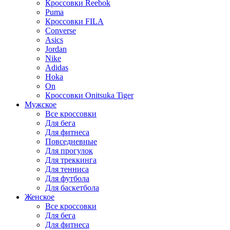
Кроссовки Reebok
Puma
Кроссовки FILA
Converse
Asics
Jordan
Nike
Adidas
Hoka
On
Кроссовки Onitsuka Tiger
Мужское
Все кроссовки
Для бега
Для фитнеса
Повседневные
Для прогулок
Для треккинга
Для тенниса
Для футбола
Для баскетбола
Женское
Все кроссовки
Для бега
Для фитнеса