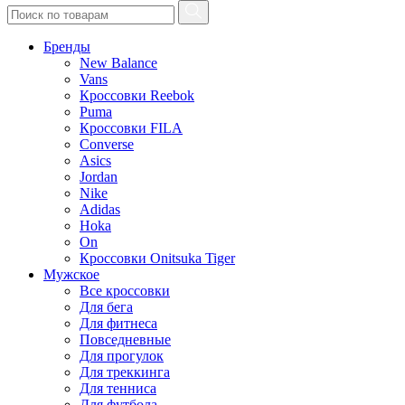
Бренды
New Balance
Vans
Кроссовки Reebok
Puma
Кроссовки FILA
Converse
Asics
Jordan
Nike
Adidas
Hoka
On
Кроссовки Onitsuka Tiger
Мужское
Все кроссовки
Для бега
Для фитнеса
Повседневные
Для прогулок
Для треккинга
Для тенниса
Для футбола