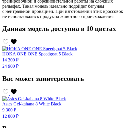
тренировочной и соревновательной работы на сложных
рельефах. Такая модель идеально подойдет бегунам
с нейтральной пронацией. При изготовлении этих кроссовок
не использовались продукты животного происхождения.
Данная модель доступна в 10 цветах
HOKA ONE ONE Speedgoat 5 Black
H
14 300 ₽
1
24 900 ₽
2
Вас может заинтересовать
Asics Gel-kahana 8 White Black
A
9 300 ₽
9
12 800 ₽
1