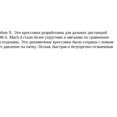
rbon X. Эти кроссовки разработаны для дальних дистанций
HOKA. Mach 4 стали более упругими и мягкими по сравнению
на подошвы. Эти динамичные кроссовки были созданы с новым
давление на пятку. Легкая, быстрая и безупречно отзывчивая
H
1
1