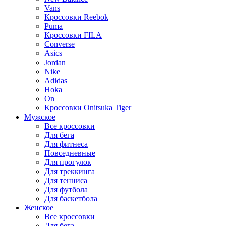
Vans
Кроссовки Reebok
Puma
Кроссовки FILA
Converse
Asics
Jordan
Nike
Adidas
Hoka
On
Кроссовки Onitsuka Tiger
Мужское
Все кроссовки
Для бега
Для фитнеса
Повседневные
Для прогулок
Для треккинга
Для тенниса
Для футбола
Для баскетбола
Женское
Все кроссовки
Для бега