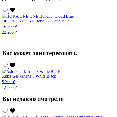
HOKA ONE ONE Bondi 8 'Cloud Blue'
H
16 200 ₽
1
22 200 ₽
2
Вас может заинтересовать
Asics Gel-kahana 8 White Black
A
9 300 ₽
9
12 800 ₽
1
Вы недавно смотрели