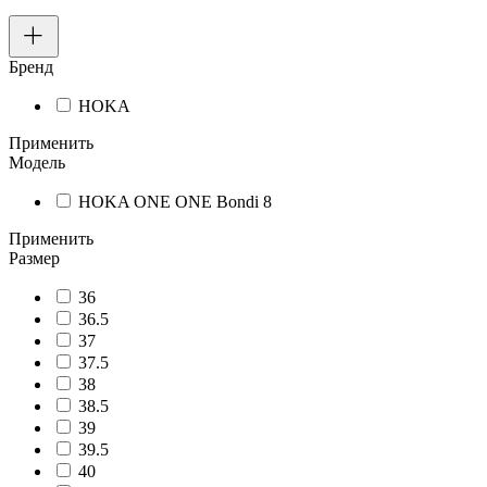
Бренд
HOKA
Применить
Модель
HOKA ONE ONE Bondi 8
Применить
Размер
36
36.5
37
37.5
38
38.5
39
39.5
40