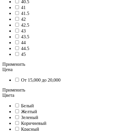
40.5
41
41.5
42
42.5
43
43.5
44
44.5
45
Применить
Цена
От 15,000 до 20,000
Применить
Цвета
Белый
Желтый
Зеленый
Коричневый
Красный