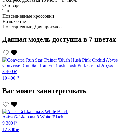
Экспресс доставка
13 июл. – 17 июл.
О товаре
Тип
Повседневные кроссовки
Назначение
Повседневные, Для прогулок
Данная модель доступна в 7 цветах
Converse Run Star Trainer 'Blush Hush Pink Orchid Abyss'
C
8 300 ₽
8
10 400 ₽
1
Вас может заинтересовать
Asics Gel-kahana 8 White Black
A
9 300 ₽
9
12 800 ₽
1