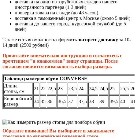
доставка на один из зарубежных складов нашего
иностранного партнера (1-3 дней)
проверка товара на складе (до 48 часов)
доставка в таможенный центр в Москве (около 5 дней)
доставка до вашего города курьерской службой (до 5
дней)
Так же есть возможность оформить
экспресс доставку
за 10-
14 дней (2500 рублей)
Прочитайте внимательно инструкцию и согласитесь с
прочтением "я ознакомлен" внизу страницы. После
согласия появится возможность выбора размера.
Таблица размеров обуви CONVERSE
Длина
21
22
22,5
23
23,5
24
24,5
24,5
25
25,5
26
стопы, см
Европейский
34
35
36
36,5
37
37,5
38
39
39,5
40
41
размер
Обратите внимание! Вы выбираете и заказываете
кроссовки по европейской размерной стеке.