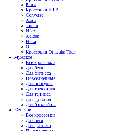
Puma
Кроссовки FILA
Converse
Asics
Jordan
Nike
Adidas
Hoka
On
Кроссовки Onitsuka Tiger
Мужское
Все кроссовки
Для бега
Для фитнеса
Повседневные
Для прогулок
Для треккинга
Для тенниса
Для футбола
Для баскетбола
Женское
Все кроссовки
Для бега
Для фитнеса
Повседневные