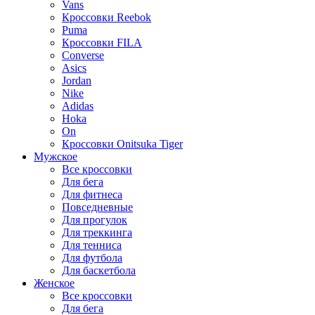
Vans
Кроссовки Reebok
Puma
Кроссовки FILA
Converse
Asics
Jordan
Nike
Adidas
Hoka
On
Кроссовки Onitsuka Tiger
Мужское
Все кроссовки
Для бега
Для фитнеса
Повседневные
Для прогулок
Для треккинга
Для тенниса
Для футбола
Для баскетбола
Женское
Все кроссовки
Для бега