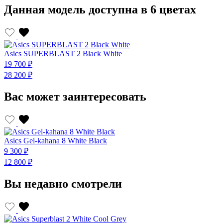
Данная модель доступна в 6 цветах
Asics SUPERBLAST 2 Black White
A
19 700 ₽
1
28 200 ₽
2
Вас может заинтересовать
Asics Gel-kahana 8 White Black
A
9 300 ₽
9
12 800 ₽
1
Вы недавно смотрели