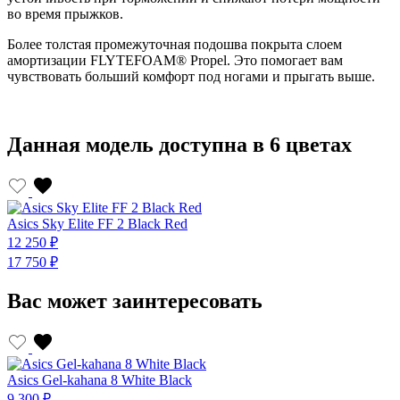
во время прыжков.
Более толстая промежуточная подошва покрыта слоем
амортизации FLYTEFOAM® Propel. Это помогает вам
чувствовать больший комфорт под ногами и прыгать выше.
Данная модель доступна в 6 цветах
Asics Sky Elite FF 2 Black Red
A
12 250 ₽
1
17 750 ₽
1
Вас может заинтересовать
Asics Gel-kahana 8 White Black
A
9 300 ₽
9