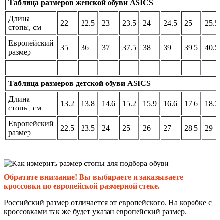
Таблица размеров женской обуви ASICS
Длина
22
22.5
23
23.5
24
24.5
25
25.5
стопы, см
Европейский
35
36
37
37.5
38
39
39.5
40.5
размер
Таблица размеров детской обуви ASICS
Длина
13.2
13.8
14.6
15.2
15.9
16.6
17.6
18.3
стопы, см
Европейский
22.5
23.5
24
25
26
27
28.5
29
размер
Обратите внимание! Вы выбираете и заказываете
кроссовки по европейской размерной стеке.
Российский размер отличается от европейского. На коробке с
кроссовками так же будет указан европейский размер.