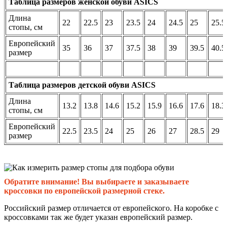
Таблица размеров женской обуви ASICS
Длина
22
22.5
23
23.5
24
24.5
25
25.5
стопы, см
Европейский
35
36
37
37.5
38
39
39.5
40.5
размер
Таблица размеров детской обуви ASICS
Длина
13.2
13.8
14.6
15.2
15.9
16.6
17.6
18.3
стопы, см
Европейский
22.5
23.5
24
25
26
27
28.5
29
размер
Обратите внимание! Вы выбираете и заказываете
кроссовки по европейской размерной стеке.
Российский размер отличается от европейского. На коробке с
кроссовками так же будет указан европейский размер.