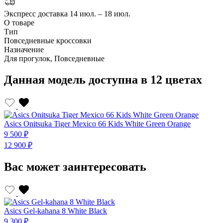
Экспресс доставка
14 июл. – 18 июл.
О товаре
Тип
Повседневные кроссовки
Назначение
Для прогулок, Повседневные
Данная модель доступна в 12 цветах
Asics Onitsuka Tiger Mexiсo 66 Kids White Green Orange
A
9 500 ₽
9
12 900 ₽
1
Вас может заинтересовать
Asics Gel-kahana 8 White Black
A
9 300 ₽
9