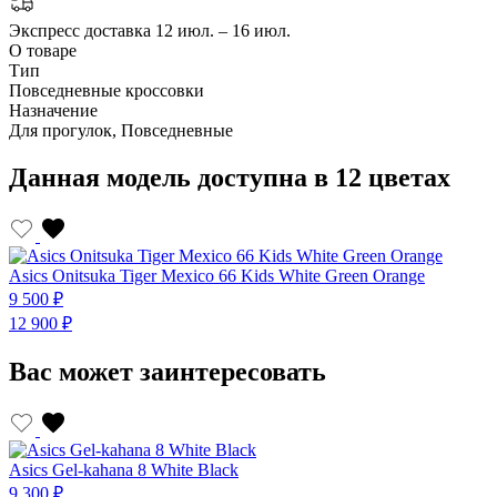
Экспресс доставка
12 июл. – 16 июл.
О товаре
Тип
Повседневные кроссовки
Назначение
Для прогулок, Повседневные
Данная модель доступна в 12 цветах
Asics Onitsuka Tiger Mexiсo 66 Kids White Green Orange
A
9 500 ₽
9
12 900 ₽
1
Вас может заинтересовать
Asics Gel-kahana 8 White Black
A
9 300 ₽
9