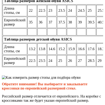
Таблица размеров женской обуви ASICS
Длина
22
22.5
23
23.5
24
24.5
25
25.5
стопы, см
Европейский
35
36
37
37.5
38
39
39.5
40.5
размер
Таблица размеров детской обуви ASICS
Длина
13.2
13.8
14.6
15.2
15.9
16.6
17.6
18.3
стопы, см
Европейский
22.5
23.5
24
25
26
27
28.5
29
размер
Обратите внимание! Вы выбираете и заказываете
кроссовки по европейской размерной стеке.
Российский размер отличается от европейского. На коробке с
кроссовками так же будет указан европейский размер.