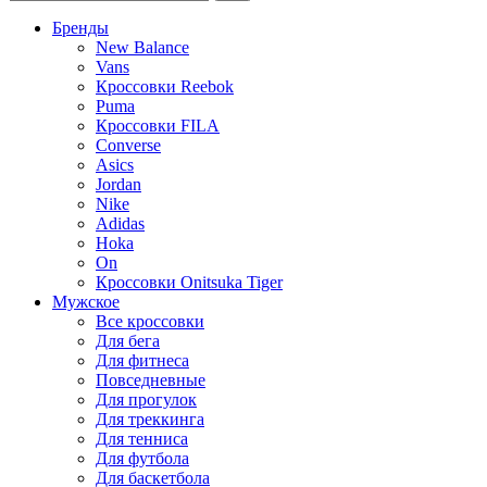
Бренды
New Balance
Vans
Кроссовки Reebok
Puma
Кроссовки FILA
Converse
Asics
Jordan
Nike
Adidas
Hoka
On
Кроссовки Onitsuka Tiger
Мужское
Все кроссовки
Для бега
Для фитнеса
Повседневные
Для прогулок
Для треккинга
Для тенниса
Для футбола
Для баскетбола