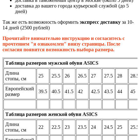
доставка в таможенный центр в Москве (около 5 дней)
доставка до вашего города курьерской службой (до 5
дней)
Так же есть возможность оформить
экспресс доставку
за 10-
14 дней (2500 рублей)
Прочитайте внимательно инструкцию и согласитесь с
прочтением "я ознакомлен" внизу страницы. После
согласия появится возможность выбора размера.
Таблица размеров мужской обуви ASICS
Длина
25
25.5
26
26.5
27
27.5
28
28.5
стопы, см
Европейский
39.5
40.5
41.5
42
42.5
43.5
44
45
размер
Таблица размеров женской обуви ASICS
Длина
22
22.5
23
23.5
24
24.5
25
25.5
стопы, см
Европейский