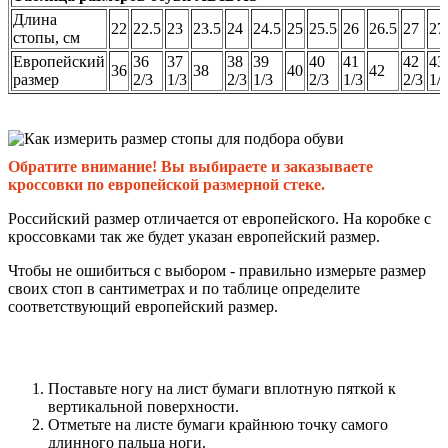
Длина
22
22.5
23
23.5
24
24.5
25
25.5
26
26.5
27
27
стопы, см
Европейский
36
37
38
39
40
41
42
43
36
38
40
42
размер
2/3
1/3
2/3
1/3
2/3
1/3
2/3
1/
Обратите внимание! Вы выбираете и заказываете
кроссовки по европейской размерной стеке.
Российский размер отличается от европейского. На коробке с
кроссовками так же будет указан европейский размер.
Чтобы не ошибиться с выбором - правильно измерьте размер
своих стоп в сантиметрах и по таблице определите
соответствующий европейский размер.
Поставьте ногу на лист бумаги вплотную пяткой к
вертикальной поверхности.
Отметьте на листе бумаги крайнюю точку самого
длинного пальца ноги.