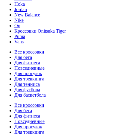
Hoka
Jordan
New Balance
Nike
On
Кроссовки Onitsuka Tiger
Puma
Vans
Все кроссовки
Для бега
Для фитнеса
Повседневные
Для прогулок
Для треккинга
Для тенниса
Для футбола
Для баскетбола
Все кроссовки
Для бега
Для фитнеса
Повседневные
Для прогулок
Для треккинга