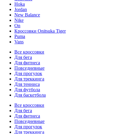
Hoka
Jordan
New Balance
Nike
On
Кроссовки Onitsuka Tiger
Puma
Vans
Все кроссовки
Для бега
Для фитнеса
Повседневные
Для прогулок
Для треккинга
Для тенниса
Для футбола
Для баскетбола
Все кроссовки
Для бега
Для фитнеса
Повседневные
Для прогулок
Для треккинга