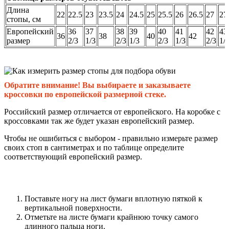
Длина
22
22.5
23
23.5
24
24.5
25
25.5
26
26.5
27
27
стопы, см
Европейский
36
37
38
39
40
41
42
43
36
38
40
42
размер
2/3
1/3
2/3
1/3
2/3
1/3
2/3
1/
Обратите внимание! Вы выбираете и заказываете
кроссовки по европейской размерной стеке.
Российский размер отличается от европейского. На коробке с
кроссовками так же будет указан европейский размер.
Чтобы не ошибиться с выбором - правильно измерьте размер
своих стоп в сантиметрах и по таблице определите
соответствующий европейский размер.
Поставьте ногу на лист бумаги вплотную пяткой к
вертикальной поверхности.
Отметьте на листе бумаги крайнюю точку самого
длинного пальца ноги.