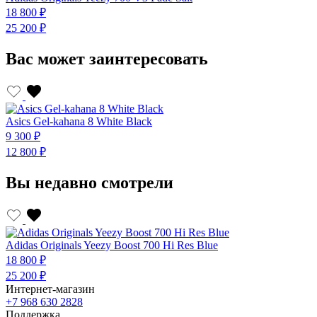
18 800 ₽
1
25 200 ₽
2
Вас может заинтересовать
Asics Gel-kahana 8 White Black
A
9 300 ₽
9
12 800 ₽
1
Вы недавно смотрели
Adidas Originals Yeezy Boost 700 Hi Res Blue
18 800 ₽
25 200 ₽
Интернет-магазин
+7 968 630 2828
Поддержка