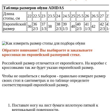
Таблица размеров обуви ADIDAS
Длина
22
22.5
23
23.5
24
24.5
25
25.5
26
26.5
27
27
стопы, см
Европейский
36
37
38
39
40
41
42
43
36
38
40
42
размер
2/3
1/3
2/3
1/3
2/3
1/3
2/3
1/
Обратите внимание! Вы выбираете и заказываете
кроссовки по европейской размерной стеке.
Российский размер отличается от европейского. На коробке с
кроссовками так же будет указан европейский размер.
Чтобы не ошибиться с выбором - правильно измерьте размер
своих стоп в сантиметрах и по таблице определите
соответствующий европейский размер.
Поставьте ногу на лист бумаги вплотную пяткой к
вертикальной поверхности.