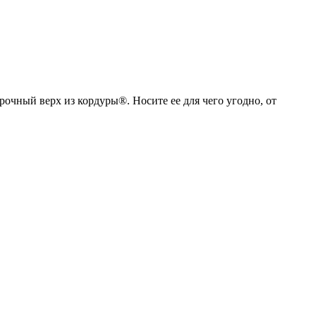
рочный верх из кордуры®. Носите ее для чего угодно, от
A
1
1