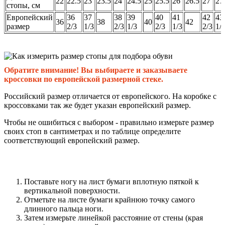
22
22.5
23
23.5
24
24.5
25
25.5
26
26.5
27
27
стопы, см
Европейский
36
37
38
39
40
41
42
43
36
38
40
42
размер
2/3
1/3
2/3
1/3
2/3
1/3
2/3
1/
Обратите внимание! Вы выбираете и заказываете
кроссовки по европейской размерной стеке.
Российский размер отличается от европейского. На коробке с
кроссовками так же будет указан европейский размер.
Чтобы не ошибиться с выбором - правильно измерьте размер
своих стоп в сантиметрах и по таблице определите
соответствующий европейский размер.
Поставьте ногу на лист бумаги вплотную пяткой к
вертикальной поверхности.
Отметьте на листе бумаги крайнюю точку самого
длинного пальца ноги.
Затем измерьте линейкой расстояние от стены (края