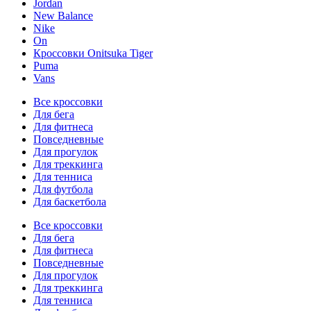
Jordan
New Balance
Nike
On
Кроссовки Onitsuka Tiger
Puma
Vans
Все кроссовки
Для бега
Для фитнеса
Повседневные
Для прогулок
Для треккинга
Для тенниса
Для футбола
Для баскетбола
Все кроссовки
Для бега
Для фитнеса
Повседневные
Для прогулок
Для треккинга
Для тенниса