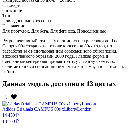
Экспресс доставка
16 июл. – 20 июл.
О товаре
Описание
Тип
Повседневные кроссовки
Назначение
Для прогулок, Для бега, Для фитнеса, Повседневные
Ретроспективный стиль. Эти юниорские кроссовки adidas
Campus 00s созданы на основе кроссовок 80-х годов, но
разработаны с использованием современного обновления,
вдохновленного образами 2000 года. Гладкая форма и
смешанные материалы придают этому дизайну свежесть.
Сочетайте их со своими любимыми джинсами, и вы готовы к
работе.
Данная модель доступна в 13 цветах
Adidas Originals CAMPUS 00s xLibertyLondon
A
14 450 ₽
1
18 760 ₽
2